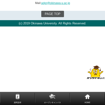
Mail:
adpr@okinawa-u.ac.jp
PAGE TOP
(c) 2019 Okinawa University. All Rights Reserved.
資料請求
オープンキャンパス
HOME